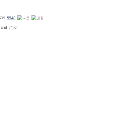
539
5540
and
or