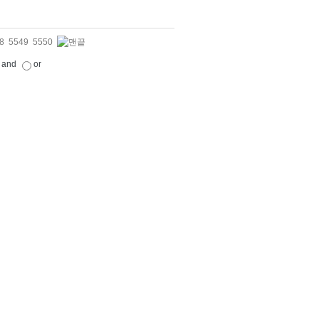
8
5549
5550
and
or