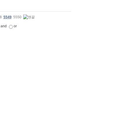
8
5549
5550
and
or